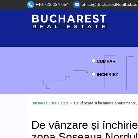
+40.722 224 654
office@BucharestRealEstate
CUMPĂR
INCHIRIEZ
Bucharest Real Estate
De vânzare și închiriere apartamente, 
De vânzare și închirie
zona Soseaua Nordulu