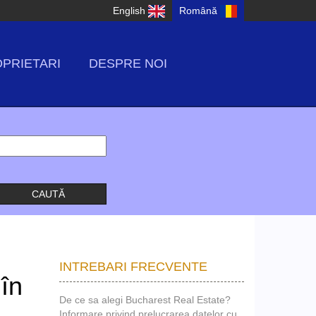
English
Română
PRIETARI
DESPRE NOI
INTREBARI FRECVENTE
 în
De ce sa alegi Bucharest Real Estate?
Informare privind prelucrarea datelor cu