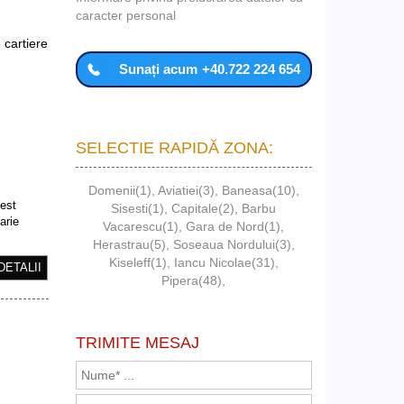
caracter personal
 cartiere
Sunați acum
+40.722 224 654
SELECTIE RAPIDĂ ZONA:
Domenii(1)
,
Aviatiei(3)
,
Baneasa(10)
,
cest
Sisesti(1)
,
Capitale(2)
,
Barbu
arie
Vacarescu(1)
,
Gara de Nord(1)
,
Herastrau(5)
,
Soseaua Nordului(3)
,
Kiseleff(1)
,
Iancu Nicolae(31)
,
DETALII
Pipera(48)
,
TRIMITE MESAJ