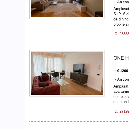
An con
Amplasat 
S+P+6 din
de dining
proprie 
ID: 2556
ONE He
€ 1200
An con
Ampasat i
apartamen
complet e
si cu un
ID: 2719