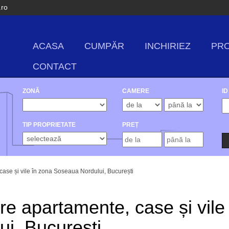
.ro
ACASA
CUMPĂR
INCHIRIEZ
PRO
CONTACT
ZONĂ
CAMERE
ID
TIP PROPRIETATE
PREȚ
case și vile în zona Soseaua Nordului, București
re apartamente, case și vile
i, București