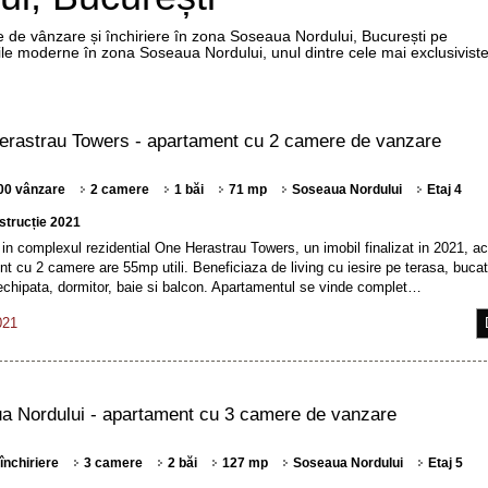
 de vânzare și închiriere în zona Soseaua Nordului, București pe
le moderne în zona Soseaua Nordului, unul dintre cele mai exclusiviste
rastrau Towers - apartament cu 2 camere de vanzare
00 vânzare
2 camere
1 băi
71 mp
Soseaua Nordului
Etaj 4
strucție 2021
n complexul rezidential One Herastrau Towers, un imobil finalizat in 2021, a
t cu 2 camere are 55mp utili. Beneficiaza de living cu iesire pe terasa, bucat
echipata, dormitor, baie si balcon. Apartamentul se vinde complet…
021
a Nordului - apartament cu 3 camere de vanzare
închiriere
3 camere
2 băi
127 mp
Soseaua Nordului
Etaj 5