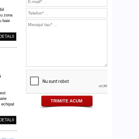
bil
 cu zona
u baie
DETALII
5
cest
arie
, echipat
DETALII