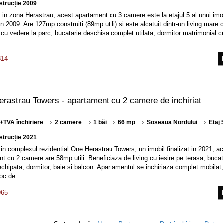
strucție 2009
in zona Herastrau, acest apartament cu 3 camere este la etajul 5 al unui imo
 2009. Are 127mp construiti (89mp utili) si este alcatuit dintr-un living mare
 cu vedere la parc, bucatarie deschisa complet utilata, dormitor matrimonial c
si…
314
rastrau Towers - apartament cu 2 camere de inchiriat
 +TVA închiriere
2 camere
1 băi
66 mp
Soseaua Nordului
Etaj 
strucție 2021
n complexul rezidential One Herastrau Towers, un imobil finalizat in 2021, a
t cu 2 camere are 58mp utili. Beneficiaza de living cu iesire pe terasa, bucat
chipata, dormitor, baie si balcon. Apartamentul se inchiriaza complet mobilat
 loc de…
965