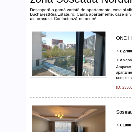
Descoperă o gamă variată de apartamente, case și vile
BucharestRealEstate.ro. Caută apartamente, case și vi
ale orașului. Contactează-ne acum!
ONE He
€ 2700
An con
Ampasat i
apartamen
complet 
ID: 2558
Soseau
€ 1800 