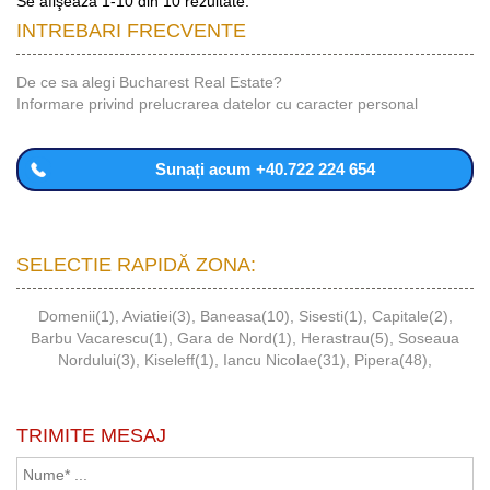
Se afişează 1-10 din 10 rezultate.
INTREBARI FRECVENTE
De ce sa alegi Bucharest Real Estate?
Informare privind prelucrarea datelor cu caracter personal
Sunați acum
+40.722 224 654
SELECTIE RAPIDĂ ZONA:
Domenii(1)
,
Aviatiei(3)
,
Baneasa(10)
,
Sisesti(1)
,
Capitale(2)
,
Barbu Vacarescu(1)
,
Gara de Nord(1)
,
Herastrau(5)
,
Soseaua
Nordului(3)
,
Kiseleff(1)
,
Iancu Nicolae(31)
,
Pipera(48)
,
TRIMITE MESAJ