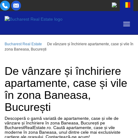
Bucharest Real Estate
De vânzare și închiriere apartamente, case și vile în
ZONĂ
zona Baneasa, București
CUMPĂR
TIP PROPRIETATE
INCHIRIEZ
De vânzare și închiriere
CAMERE
ID
apartamente, case și vile
în zona Baneasa,
PREȚ
București
Descoperă o gamă variată de apartamente, case și vile de
vânzare și închiriere în zona Baneasa, București pe
BucharestRealEstate.ro. Caută apartamente, case și vile
moderne în zona Baneasa, unul dintre cele mai exclusiviste
cartiere ale orașului. Contactează-ne acum!