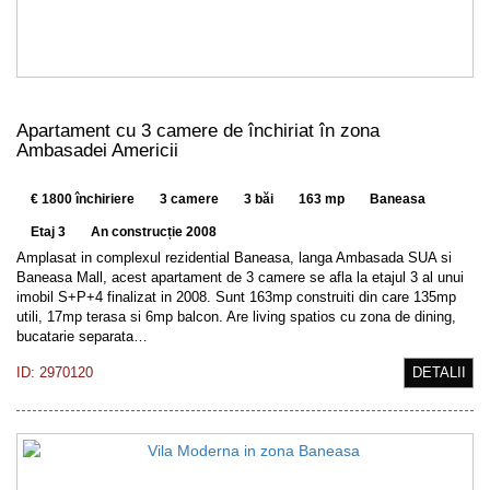
Apartament cu 3 camere de închiriat în zona
Ambasadei Americii
€ 1800 închiriere
3 camere
3 băi
163 mp
Baneasa
Etaj 3
An construcție 2008
Amplasat in complexul rezidential Baneasa, langa Ambasada SUA si
Baneasa Mall, acest apartament de 3 camere se afla la etajul 3 al unui
imobil S+P+4 finalizat in 2008. Sunt 163mp construiti din care 135mp
utili, 17mp terasa si 6mp balcon. Are living spatios cu zona de dining,
bucatarie separata…
ID: 2970120
DETALII