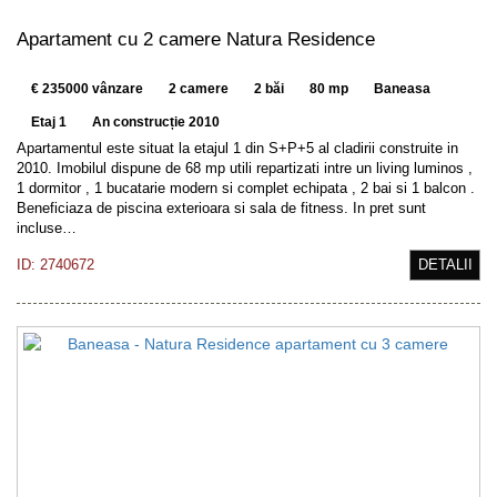
Apartament cu 2 camere Natura Residence
€ 235000 vânzare
2 camere
2 băi
80 mp
Baneasa
Etaj 1
An construcție 2010
Apartamentul este situat la etajul 1 din S+P+5 al cladirii construite in
2010. Imobilul dispune de 68 mp utili repartizati intre un living luminos ,
1 dormitor , 1 bucatarie modern si complet echipata , 2 bai si 1 balcon .
Beneficiaza de piscina exterioara si sala de fitness. In pret sunt
incluse…
ID: 2740672
DETALII