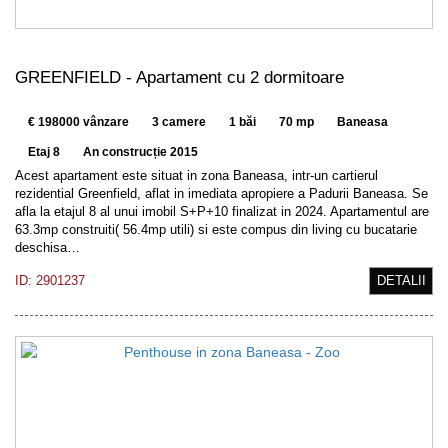
GREENFIELD - Apartament cu 2 dormitoare
€ 198000 vânzare
3 camere
1 băi
70 mp
Baneasa
Etaj 8
An construcție 2015
Acest apartament este situat in zona Baneasa, intr-un cartierul
rezidential Greenfield, aflat in imediata apropiere a Padurii Baneasa. Se
afla la etajul 8 al unui imobil S+P+10 finalizat in 2024. Apartamentul are
63.3mp construiti( 56.4mp utili) si este compus din living cu bucatarie
deschisa…
ID: 2901237
DETALII