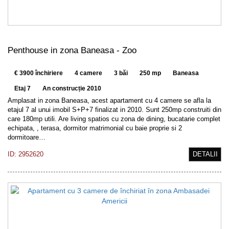
Penthouse in zona Baneasa - Zoo
€ 3900 închiriere
4 camere
3 băi
250 mp
Baneasa
Etaj 7
An construcție 2010
Amplasat in zona Baneasa, acest apartament cu 4 camere se afla la
etajul 7 al unui imobil S+P+7 finalizat in 2010. Sunt 250mp construiti din
care 180mp utili. Are living spatios cu zona de dining, bucatarie complet
echipata, , terasa, dormitor matrimonial cu baie proprie si 2
dormitoare…
ID: 2952620
DETALII