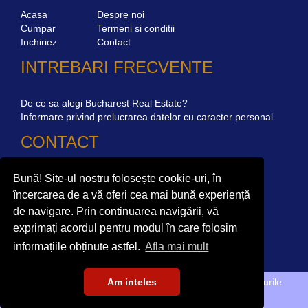
Acasa
Despre noi
Cumpar
Termeni si conditii
Inchiriez
Contact
INTREBARI FRECVENTE
De ce sa alegi Bucharest Real Estate?
Informare privind prelucrarea datelor cu caracter personal
CONTACT
Bună! Site-ul nostru folosește cookie-uri, în
Str. Mircea Eliade 16, Voluntari
077190
Giuseppe Garibaldi nr.1, parter, Bucuresti
încercarea de a vă oferi cea mai bună experiență
de navigare. Prin continuarea navigării, vă
+40.722 224 654
exprimați acordul pentru modul în care folosim
office@bucharestrealestate.ro
informațiile obținute astfel.
Afla mai mult
Am inteles
Copyright © BucharestRealEstate.ro 2022. Toate drepturile
rezervate.