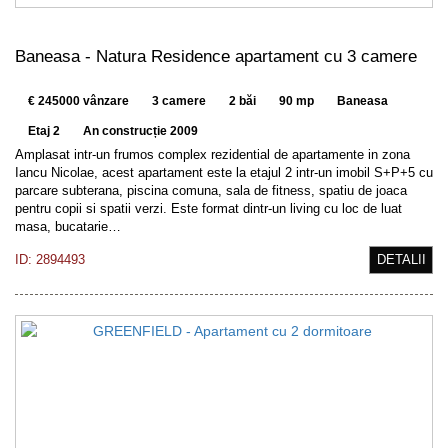
Baneasa - Natura Residence apartament cu 3 camere
€ 245000 vânzare
3 camere
2 băi
90 mp
Baneasa
Etaj 2
An construcție 2009
Amplasat intr-un frumos complex rezidential de apartamente in zona
Iancu Nicolae, acest apartament este la etajul 2 intr-un imobil S+P+5 cu
parcare subterana, piscina comuna, sala de fitness, spatiu de joaca
pentru copii si spatii verzi. Este format dintr-un living cu loc de luat
masa, bucatarie…
ID: 2894493
DETALII