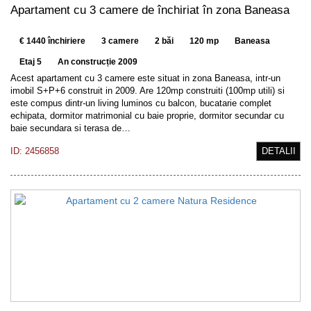
Apartament cu 3 camere de închiriat în zona Baneasa
€ 1440 închiriere
3 camere
2 băi
120 mp
Baneasa
Etaj 5
An construcție 2009
Acest apartament cu 3 camere este situat in zona Baneasa, intr-un
imobil S+P+6 construit in 2009. Are 120mp construiti (100mp utili) si
este compus dintr-un living luminos cu balcon, bucatarie complet
echipata, dormitor matrimonial cu baie proprie, dormitor secundar cu
baie secundara si terasa de…
ID: 2456858
DETALII