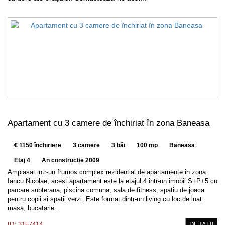
Apartament cu 3 camere de închiriat în zona Baneasa
€ 1150 închiriere
3 camere
3 băi
100 mp
Baneasa
Etaj 4
An construcție 2009
Amplasat intr-un frumos complex rezidential de apartamente in zona
Iancu Nicolae, acest apartament este la etajul 4 intr-un imobil S+P+5 cu
parcare subterana, piscina comuna, sala de fitness, spatiu de joaca
pentru copii si spatii verzi. Este format dintr-un living cu loc de luat
masa, bucatarie…
ID: 3157414
DETALII