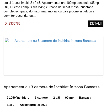
etajul 1 unui imobil S+P+5. Apartamentul are 100mp construiti (85mp
utili) El este compus din living cu zona de servit masa, bucatarie
complet echipata, dormitor matrimonial cu baie proprie si balcon si
dormitor secundar cu…
ID: 2330785
DETALII
Apartament cu 3 camere de închiriat în zona Baneasa
€ 1050 închiriere
3 camere
2 băi
90 mp
Baneasa
Etaj 9
An construcție 2022