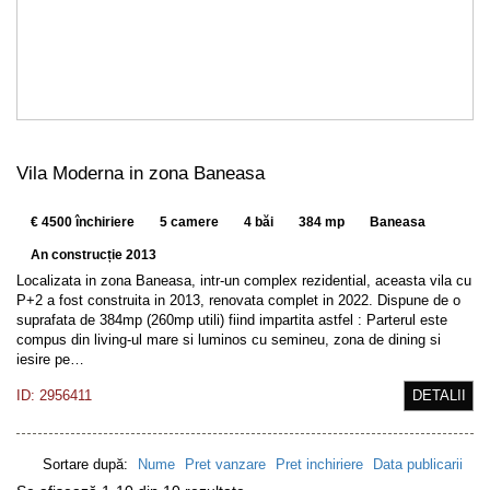
Vila Moderna in zona Baneasa
€ 4500 închiriere
5 camere
4 băi
384 mp
Baneasa
An construcție 2013
Localizata in zona Baneasa, intr-un complex rezidential, aceasta vila cu
P+2 a fost construita in 2013, renovata complet in 2022. Dispune de o
suprafata de 384mp (260mp utili) fiind impartita astfel : Parterul este
compus din living-ul mare si luminos cu semineu, zona de dining si
iesire pe…
ID: 2956411
DETALII
Sortare după:
Nume
Pret vanzare
Pret inchiriere
Data publicarii