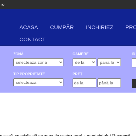
.ro
ACASA
CUMPĂR
INCHIRIEZ
PRO
CONTACT
ZONĂ
CAMERE
ID
TIP PROPRIETATE
PREȚ
ânească, specializată pe zona de centru-nord a municipiului București.