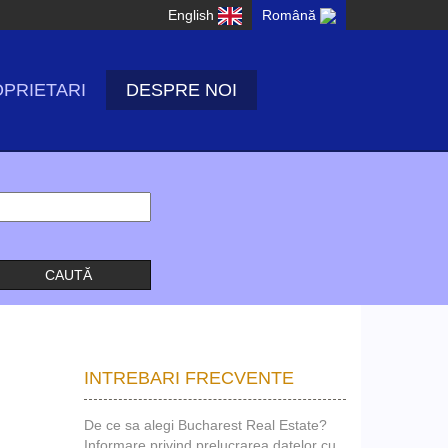
English
Română
PRIETARI
DESPRE NOI
INTREBARI FRECVENTE
De ce sa alegi Bucharest Real Estate?
Informare privind prelucrarea datelor cu