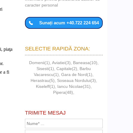
caracter personal
ri
Sunați acum
+40.722 224 654
SELECTIE RAPIDĂ ZONA:
, piaţa
Domenii(1)
,
Aviatiei(3)
,
Baneasa(10)
,
r.
Sisesti(1)
,
Capitale(2)
,
Barbu
e a fi
Vacarescu(1)
,
Gara de Nord(1)
,
Herastrau(5)
,
Soseaua Nordului(3)
,
Kiseleff(1)
,
Iancu Nicolae(31)
,
Pipera(48)
,
TRIMITE MESAJ