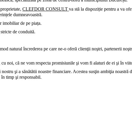
 proprietate,
CLEFDOR CONSULT
va stă la dispoziție pentru a va ofe
cerințele dumneavoastră.
 imobiliar de pe piața.
 stricte de conduită.
d natural încrederea pe care ne-o oferă clienţii noştri, partenerii noştri
cu noi, că ne vom respecta promisiunile şi vom fi alaturi de ei şi în viito
 nostru şi a sănătătii noastre financiare. Acestea susţin ambiţia noastră d
 în timp şi responsabil.