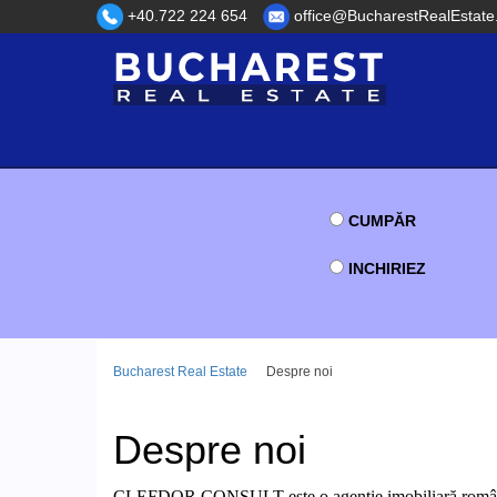
+40.722 224 654
office@BucharestRealEstate
CUMPĂR
INCHIRIEZ
Bucharest Real Estate
Despre noi
Despre noi
CLEFDOR CONSULT
este o agenție imobiliară rom