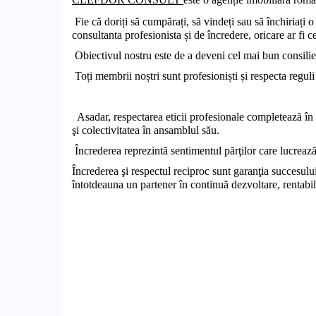
Fie că doriți să cumpărați, să vindeți sau să închiriați o
consultanta profesionista și de încredere, oricare ar fi 
Obiectivul nostru este de a deveni cel mai bun consilier
Toți membrii noștri sunt profesioniști și respecta reguli
Asadar, respectarea eticii profesionale completează în mo
şi colectivitatea în ansamblul său.
Încrederea reprezintă sentimentul părţilor care lucrează 
Încrederea şi respectul reciproc sunt garanţia succesului
întotdeauna un partener în continuă dezvoltare, rentabil