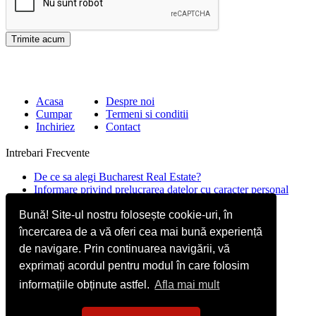
Acasa
Despre noi
Cumpar
Termeni si conditii
Inchiriez
Contact
Intrebari Frecvente
De ce sa alegi Bucharest Real Estate?
Informare privind prelucrarea datelor cu caracter personal
Contact
Bună! Site-ul nostru folosește cookie-uri, în
încercarea de a vă oferi cea mai bună experiență
Str. Mircea Eliade 16, Voluntari
077190
de navigare. Prin continuarea navigării, vă
Giuseppe Garibaldi nr.1, parter, Bucuresti
exprimați acordul pentru modul în care folosim
+40.722 224 654
informațiile obținute astfel.
Afla mai mult
office@bucharestrealestate.ro