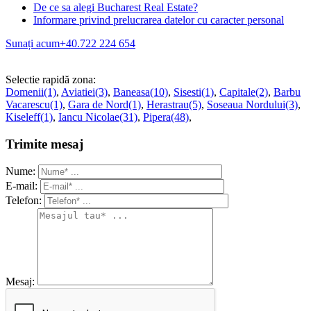
De ce sa alegi Bucharest Real Estate?
Informare privind prelucrarea datelor cu caracter personal
Sunați acum
+40.722 224 654
Selectie rapidă zona:
Domenii(1)
,
Aviatiei(3)
,
Baneasa(10)
,
Sisesti(1)
,
Capitale(2)
,
Barbu
Vacarescu(1)
,
Gara de Nord(1)
,
Herastrau(5)
,
Soseaua Nordului(3)
,
Kiseleff(1)
,
Iancu Nicolae(31)
,
Pipera(48)
,
Trimite mesaj
Nume:
E-mail:
Telefon:
Mesaj: