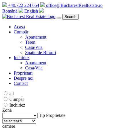
+40.722 224 654
office@BucharestRealEstate.ro
Română
English
Search
Acasa
Cumpăr
Apartament
Teren
Casa/Vila
Spatiu de Birouri
Inchiriez
Apartament
Casa/Vila
Proprietari
Despre noi
Contact
all
Cumpăr
Inchiriez
Zonă
Tip Proprietate
camere