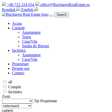
+40.722 224 654
office@BucharestRealEstate.ro
Română
English
Search
Acasa
Cumpăr
Apartament
Teren
Casa/Vila
Spatiu de Birouri
Inchiriez
Apartament
Casa/Vila
Proprietari
Despre noi
Contact
all
Cumpăr
Inchiriez
Zonă
Tip Proprietate
camere