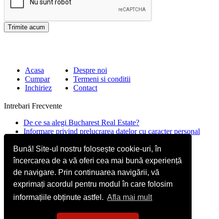
Acasa
Despre noi
Cumpar
Termeni si conditii
Inchiriez
Contact
Intrebari Frecvente
De ce sa alegi Bucharest Real Estate?
Informare privind prelucrarea datelor cu caracter personal
Contact
Bună! Site-ul nostru folosește cookie-uri, în
încercarea de a vă oferi cea mai bună experiență
Str. Mircea Eliade 16, Voluntari
077190
de navigare. Prin continuarea navigării, vă
Giuseppe Garibaldi nr.1, parter, Bucuresti
exprimați acordul pentru modul în care folosim
+40.722 224 654
informațiile obținute astfel.
Afla mai mult
office@bucharestrealestate.ro