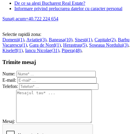
De ce sa alegi Bucharest Real Estate?
Informare privind prelucrarea datelor cu caracter personal
Sunați acum
+40.722 224 654
Selectie rapidă zona:
Domenii(1)
,
Aviatiei(3)
,
Baneasa(10)
,
Sisesti(1)
,
Capitale(2)
,
Barbu
Vacarescu(1)
,
Gara de Nord(1)
,
Herastrau(5)
,
Soseaua Nordului(3)
,
Kiseleff(1)
,
Iancu Nicolae(31)
,
Pipera(48)
,
Trimite mesaj
Nume:
E-mail:
Telefon:
Mesaj: