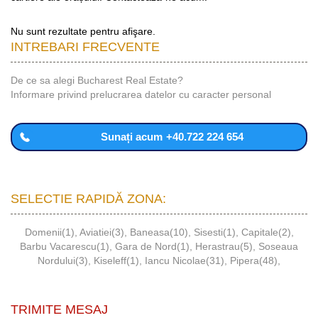
Nu sunt rezultate pentru afişare.
INTREBARI FRECVENTE
De ce sa alegi Bucharest Real Estate?
Informare privind prelucrarea datelor cu caracter personal
Sunați acum
+40.722 224 654
SELECTIE RAPIDĂ ZONA:
Domenii(1)
,
Aviatiei(3)
,
Baneasa(10)
,
Sisesti(1)
,
Capitale(2)
,
Barbu Vacarescu(1)
,
Gara de Nord(1)
,
Herastrau(5)
,
Soseaua
Nordului(3)
,
Kiseleff(1)
,
Iancu Nicolae(31)
,
Pipera(48)
,
TRIMITE MESAJ