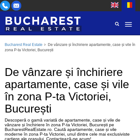
Bucharest Real Estate
De vânzare și închiriere apartamente, case și vile în
ZONĂ
zona P-ta Victoriei, București
CUMPĂR
TIP PROPRIETATE
INCHIRIEZ
De vânzare și închiriere
CAMERE
ID
apartamente, case și vile
în zona P-ta Victoriei,
PREȚ
București
Descoperă o gamă variată de apartamente, case și vile de
vânzare și închiriere în zona P-ta Victoriei, București pe
BucharestRealEstate.ro. Caută apartamente, case și vile
moderne în zona P-ta Victoriei, unul dintre cele mai exclusiviste
cartiere ale orașului. Contactează-ne acum!