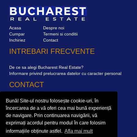
Acasa
Despre noi
Cumpar
Termeni si conditii
Inchiriez
Contact
INTREBARI FRECVENTE
De ce sa alegi Bucharest Real Estate?
Informare privind prelucrarea datelor cu caracter personal
CONTACT
Bună! Site-ul nostru folosește cookie-uri, în
Str. Mircea Eliade 16, Voluntari
077190
Giuseppe Garibaldi nr.1, parter, Bucuresti
încercarea de a vă oferi cea mai bună experiență
+40.722 224 654
de navigare. Prin continuarea navigării, vă
exprimați acordul pentru modul în care folosim
office@bucharestrealestate.ro
informațiile obținute astfel.
Afla mai mult