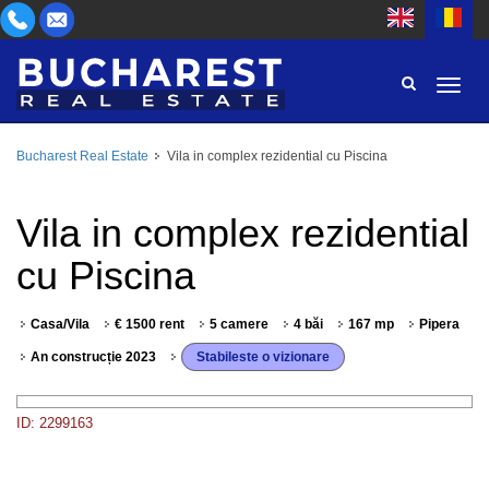
Bucharest Real Estate
Vila in complex rezidential cu Piscina
ZONĂ
CUMPĂR
TIP PROPRIETATE
Vila in complex rezidential
INCHIRIEZ
cu Piscina
CAMERE
ID
Casa/Vila
€ 1500 rent
5 camere
4 băi
167 mp
Pipera
PREȚ
An construcție 2023
Stabileste o vizionare
ID: 2299163