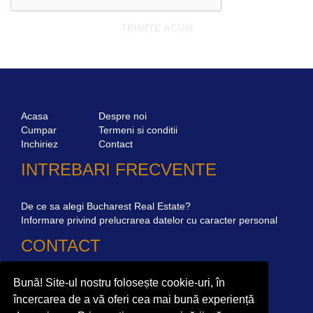
Acasa
Despre noi
Cumpar
Termeni si conditii
Inchiriez
Contact
INTREBARI FRECVENTE
De ce sa alegi Bucharest Real Estate?
Informare privind prelucrarea datelor cu caracter personal
CONTACT
Bună! Site-ul nostru folosește cookie-uri, în
Str. Mircea Eliade 16, Voluntari
077190
Giuseppe Garibaldi nr.1, parter, Bucuresti
încercarea de a vă oferi cea mai bună experiență