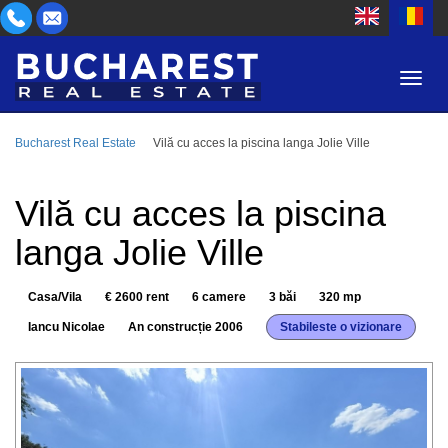
Bucharest Real Estate
Vilă cu acces la piscina langa Jolie Ville
ZONĂ
CUMPĂR
TIP PROPRIETATE
Vilă cu acces la piscina
INCHIRIEZ
langa Jolie Ville
CAMERE
ID
Casa/Vila
€ 2600 rent
6 camere
3 băi
320 mp
PREȚ
Iancu Nicolae
An construcție 2006
Stabileste o vizionare