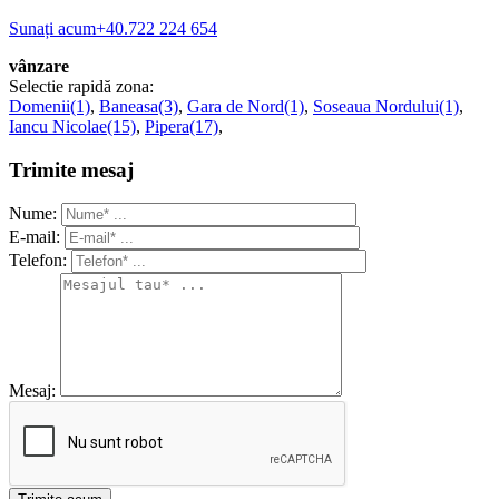
Sunați acum
+40.722 224 654
vânzare
Selectie rapidă zona:
Domenii(1)
,
Baneasa(3)
,
Gara de Nord(1)
,
Soseaua Nordului(1)
,
Iancu Nicolae(15)
,
Pipera(17)
,
Trimite mesaj
Nume:
E-mail:
Telefon:
Mesaj: