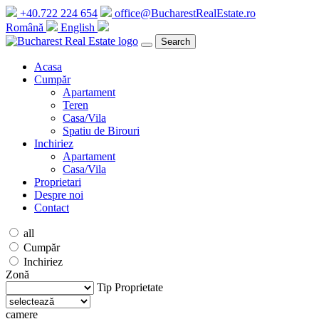
+40.722 224 654
office@BucharestRealEstate.ro
Română
English
Search
Acasa
Cumpăr
Apartament
Teren
Casa/Vila
Spatiu de Birouri
Inchiriez
Apartament
Casa/Vila
Proprietari
Despre noi
Contact
all
Cumpăr
Inchiriez
Zonă
Tip Proprietate
camere