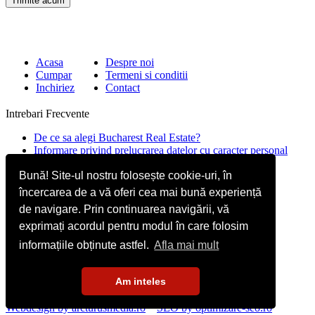
Acasa
Despre noi
Cumpar
Termeni si conditii
Inchiriez
Contact
Intrebari Frecvente
De ce sa alegi Bucharest Real Estate?
Informare privind prelucrarea datelor cu caracter personal
Contact
Bună! Site-ul nostru folosește cookie-uri, în
încercarea de a vă oferi cea mai bună experiență
Str. Mircea Eliade 16, Voluntari
077190
de navigare. Prin continuarea navigării, vă
Giuseppe Garibaldi nr.1, parter, Bucuresti
exprimați acordul pentru modul în care folosim
+40.722 224 654
informațiile obținute astfel.
Afla mai mult
office@bucharestrealestate.ro
Am inteles
Copyright © BucharestRealEstate.ro 2022. Toate drepturile
rezervate.
Webdesign by arcturusmedia.ro
SEO by optimizare-seo.ro