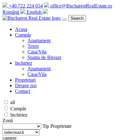
+40.722 224 654
office@BucharestRealEstate.ro
Română
English
Search
Acasa
Cumpăr
Apartament
Teren
Casa/Vila
Spatiu de Birouri
Inchiriez
Apartament
Casa/Vila
Proprietari
Despre noi
Contact
all
Cumpăr
Inchiriez
Zonă
Tip Proprietate
camere