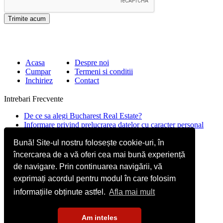
Acasa
Despre noi
Cumpar
Termeni si conditii
Inchiriez
Contact
Intrebari Frecvente
De ce sa alegi Bucharest Real Estate?
Informare privind prelucrarea datelor cu caracter personal
Contact
Bună! Site-ul nostru folosește cookie-uri, în
încercarea de a vă oferi cea mai bună experiență
Str. Mircea Eliade 16, Voluntari
077190
de navigare. Prin continuarea navigării, vă
Giuseppe Garibaldi nr.1, parter, Bucuresti
exprimați acordul pentru modul în care folosim
+40.722 224 654
informațiile obținute astfel.
Afla mai mult
office@bucharestrealestate.ro
Am inteles
Copyright © BucharestRealEstate.ro 2022. Toate drepturile