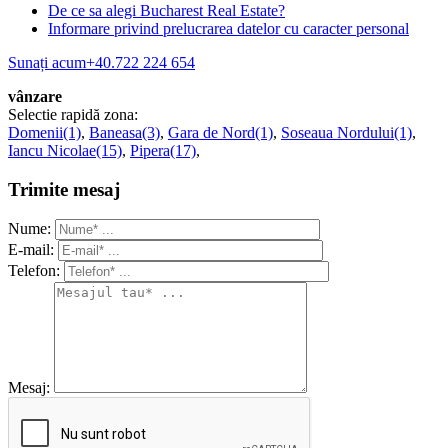
De ce sa alegi Bucharest Real Estate?
Informare privind prelucrarea datelor cu caracter personal
Sunați acum
+40.722 224 654
vânzare
Selectie rapidă zona:
Domenii(1)
,
Baneasa(3)
,
Gara de Nord(1)
,
Soseaua Nordului(1)
,
Iancu Nicolae(15)
,
Pipera(17)
,
Trimite mesaj
Nume:
E-mail:
Telefon:
Mesaj: