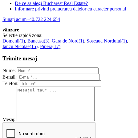
De ce sa alegi Bucharest Real Estate?
Informare privind prelucrarea datelor cu caracter personal
Sunați acum
+40.722 224 654
vânzare
Selectie rapidă zona:
Domenii(1)
,
Baneasa(3)
,
Gara de Nord(1)
,
Soseaua Nordului(1)
,
Iancu Nicolae(15)
,
Pipera(17)
,
Trimite mesaj
Nume:
E-mail:
Telefon:
Mesaj: