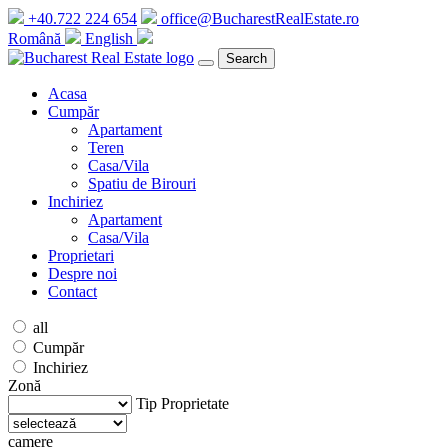
+40.722 224 654
office@BucharestRealEstate.ro
Română
English
Search
Acasa
Cumpăr
Apartament
Teren
Casa/Vila
Spatiu de Birouri
Inchiriez
Apartament
Casa/Vila
Proprietari
Despre noi
Contact
all
Cumpăr
Inchiriez
Zonă
Tip Proprietate
camere