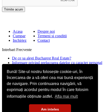
Acasa
Despre noi
Cumpar
Termeni si conditii
Inchiriez
Contact
Intrebari Frecvente
De ce sa alegi Bucharest Real Estate?
Informare privind prelucrarea datelor cu caracter personal
Contact
Bună! Site-ul nostru folosește cookie-uri, în
încercarea de a vă oferi cea mai bună experiență
Str. Mircea Eliade 16, Voluntari
077190
de navigare. Prin continuarea navigării, vă
Giuseppe Garibaldi nr.1, parter, Bucuresti
exprimați acordul pentru modul în care folosim
+40.722 224 654
informațiile obținute astfel.
Afla mai mult
office@bucharestrealestate.ro
Am inteles
Copyright © BucharestRealEstate.ro 2022. Toate drepturile