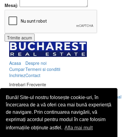
Mesaj:
Acasa
Despre noi
Cumpar
Termeni si conditii
Inchiriez
Contact
Intrebari Frecvente
De ce sa alegi Bucharest Real Estate?
Informare privind prelucrarea datelor cu caracter personal
Bună! Site-ul nostru folosește cookie-uri, în
încercarea de a vă oferi cea mai bună experiență
Contact
Str. Mircea Eliade 16, Voluntari
077190
de navigare. Prin continuarea navigării, vă
Giuseppe Garibaldi nr.1, parter, Bucuresti
exprimați acordul pentru modul în care folosim
+40.722 224 654
informațiile obținute astfel.
Afla mai mult
office@bucharestrealestate.ro