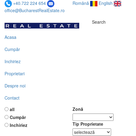
+40.722 224 654
Română
English
office@BucharestRealEstate.ro
Search
Acasa
Cumpăr
Inchiriez
Proprietari
Despre noi
Contact
Zonă
all
Cumpăr
Tip Proprietate
Inchiriez