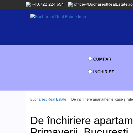
+40.722 224 654
office@BucharestRealEstate.ro
CUMPĂR
INCHIRIEZ
Bucharest Real Estate
De închiriere apartamente, case și vile
De închiriere apartam
Primaverii, București