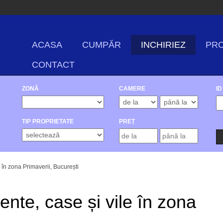
ACASA
CUMPĂR
INCHIRIEZ
PRO
CONTACT
ZONĂ
CAMERE
ID
TIP PROPRIETATE
PREȚ
 în zona Primaverii, București
ente, case și vile în zona