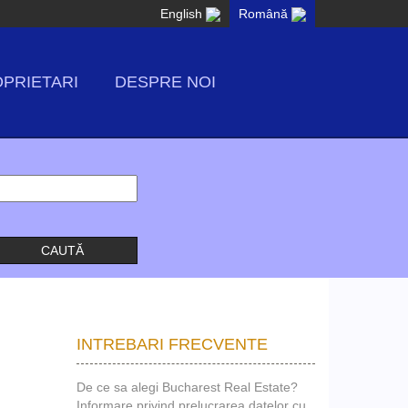
English
Română
PRIETARI
DESPRE NOI
INTREBARI FRECVENTE
De ce sa alegi Bucharest Real Estate?
Informare privind prelucrarea datelor cu