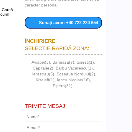
caracter personal
. Caută
 acum!
Sunați acum
+40.722 224 654
ÎNCHIRIERE
SELECTIE RAPIDĂ ZONA:
Aviatiei(3)
,
Baneasa(7)
,
Sisesti(1)
,
Capitale(2)
,
Barbu Vacarescu(1)
,
Herastrau(5)
,
Soseaua Nordului(2)
,
Kiseleff(1)
,
Iancu Nicolae(16)
,
Pipera(31)
,
TRIMITE MESAJ