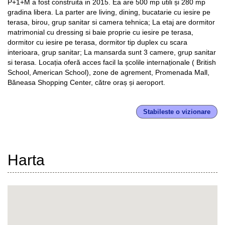
P+1+M a fost construita in 2015. Ea are 500 mp utili și 280 mp
gradina libera. La parter are living, dining, bucatarie cu iesire pe
terasa, birou, grup sanitar si camera tehnica; La etaj are dormitor
matrimonial cu dressing si baie proprie cu iesire pe terasa,
dormitor cu iesire pe terasa, dormitor tip duplex cu scara
interioara, grup sanitar; La mansarda sunt 3 camere, grup sanitar
si terasa. Locația oferă acces facil la școlile internaționale ( British
School, American School), zone de agrement, Promenada Mall,
Băneasa Shopping Center, către oraș și aeroport.
Stabileste o vizionare
Harta