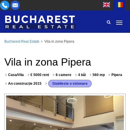
Bucharest Real Estate
Vila in zona Pipera
ZONĂ
CUMPĂR
TIP PROPRIETATE
Vila in zona Pipera
INCHIRIEZ
CAMERE
ID
Casa/Vila
€ 5000 rent
6 camere
4 băi
560 mp
Pipera
An construcție 2015
Stabileste o vizionare
PREȚ