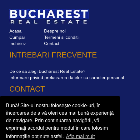
Acasa
Despre noi
Cumpar
Termeni si conditii
Inchiriez
Contact
INTREBARI FRECVENTE
De ce sa alegi Bucharest Real Estate?
Informare privind prelucrarea datelor cu caracter personal
CONTACT
Bună! Site-ul nostru folosește cookie-uri, în
Str. Mircea Eliade 16, Voluntari
077190
Giuseppe Garibaldi nr.1, parter, Bucuresti
încercarea de a vă oferi cea mai bună experiență
de navigare. Prin continuarea navigării, vă
+40.722 224 654
exprimați acordul pentru modul în care folosim
office@bucharestrealestate.ro
informațiile obținute astfel.
Afla mai mult