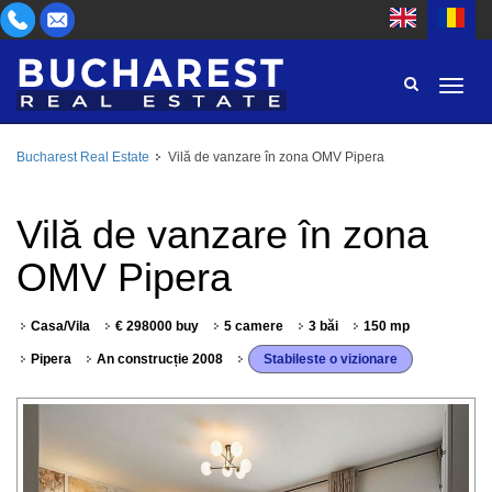
Bucharest Real Estate
Vilă de vanzare în zona OMV Pipera
ZONĂ
CUMPĂR
TIP PROPRIETATE
Vilă de vanzare în zona
INCHIRIEZ
OMV Pipera
CAMERE
ID
Casa/Vila
€ 298000 buy
5 camere
3 băi
150 mp
PREȚ
Pipera
An construcție 2008
Stabileste o vizionare