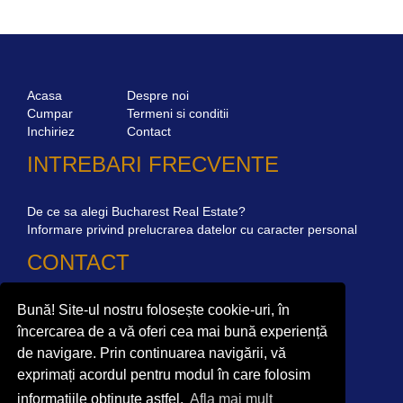
Acasa
Despre noi
Cumpar
Termeni si conditii
Inchiriez
Contact
INTREBARI FRECVENTE
De ce sa alegi Bucharest Real Estate?
Informare privind prelucrarea datelor cu caracter personal
CONTACT
Bună! Site-ul nostru folosește cookie-uri, în
Str. Mircea Eliade 16, Voluntari
077190
Giuseppe Garibaldi nr.1, parter, Bucuresti
încercarea de a vă oferi cea mai bună experiență
de navigare. Prin continuarea navigării, vă
+40.722 224 654
exprimați acordul pentru modul în care folosim
office@bucharestrealestate.ro
informațiile obținute astfel.
Afla mai mult