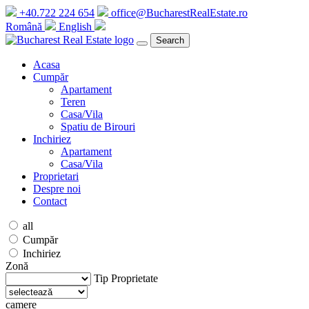
+40.722 224 654
office@BucharestRealEstate.ro
Română
English
Search
Acasa
Cumpăr
Apartament
Teren
Casa/Vila
Spatiu de Birouri
Inchiriez
Apartament
Casa/Vila
Proprietari
Despre noi
Contact
all
Cumpăr
Inchiriez
Zonă
Tip Proprietate
camere