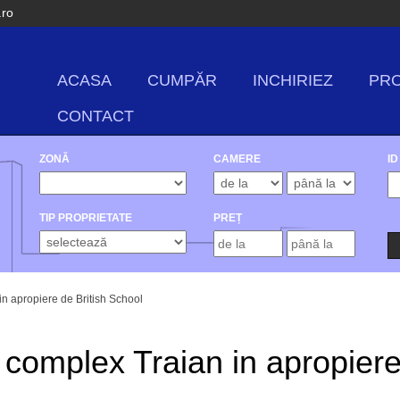
.ro
ACASA
CUMPĂR
INCHIRIEZ
PRO
CONTACT
ZONĂ
CAMERE
ID
TIP PROPRIETATE
PREȚ
in apropiere de British School
n complex Traian in apropier