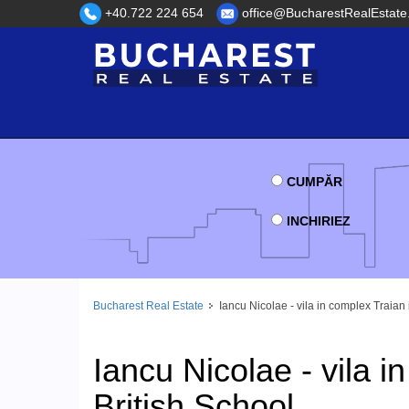
+40.722 224 654
office@BucharestRealEstate
CUMPĂR
INCHIRIEZ
Bucharest Real Estate
Iancu Nicolae - vila in complex Traian 
Iancu Nicolae - vila i
British School