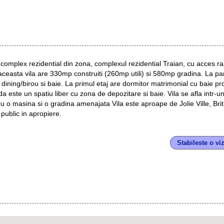
 complex rezidential din zona, complexul rezidential Traian, cu acces ra
d, aceasta vila are 330mp construiti (260mp utili) si 580mp gradina. La pa
dining/birou si baie. La primul etaj are dormitor matrimonial cu baie pro
 este un spatiu liber cu zona de depozitare si baie. Vila se afla intr-u
tru o masina si o gradina amenajata Vila este aproape de Jolie Ville, Brit
public in apropiere.
Stabileste o vi