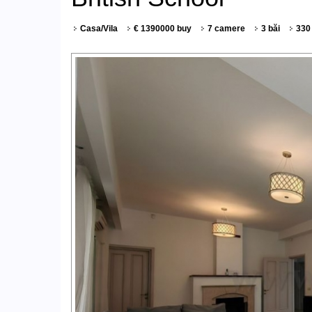
Casa/Vila
€ 1390000 buy
7 camere
3 băi
330