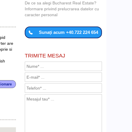
De ce sa alegi Bucharest Real Estate?
Informare privind prelucrarea datelor cu
caracter personal
Sunați acum
+40.722 224 654
pid
rter are
prie si
TRIMITE MESAJ
n
ish
zionare