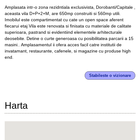
Amplasata intr-o zona rezidntiala exclusivista, Dorobanti/Capitale ,
aceasta vila D+P+2+M, are 650mp construiti si 560mp utili.
Imobilul este compartimentat cu cate un open space aferent
fiecarui etaj Vila este renovata si finisata cu materiale de calitate
superioara, pastrand si evidentiind elementele arhitecturale
deosebite. Detine o curte generoasa cu posibilitatea parcarii a 15
masini.. Amplasamentul ii ofera acces facil catre institutii de
invatamant, restaurante, cafenele, si magazine cu produse high
end.
Stabileste o vizionare
Harta