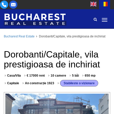
Bucharest Real Estate
Dorobanti/Capitale, vila prestigioasa de inchiriat
ZONĂ
CUMPĂR
TIP PROPRIETATE
Dorobanti/Capitale, vila
INCHIRIEZ
prestigioasa de inchiriat
CAMERE
ID
Casa/Vila
€ 17000 rent
10 camere
5 băi
650 mp
PREȚ
Capitale
An construcție 1923
Stabileste o vizionare