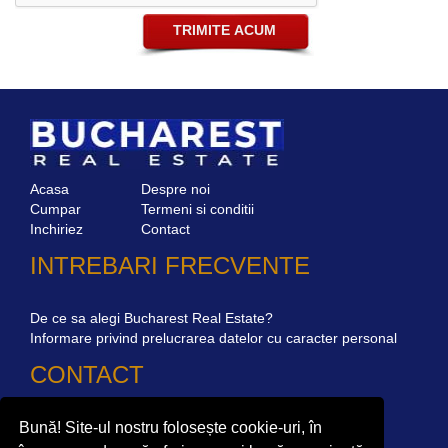
Acasa
Despre noi
Cumpar
Termeni si conditii
Inchiriez
Contact
INTREBARI FRECVENTE
De ce sa alegi Bucharest Real Estate?
Informare privind prelucrarea datelor cu caracter personal
CONTACT
Bună! Site-ul nostru folosește cookie-uri, în
Str. Mircea Eliade 16, Voluntari
077190