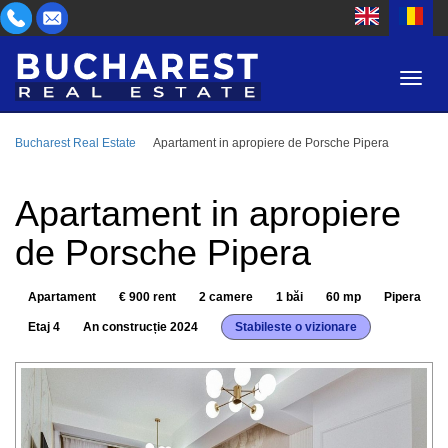
Bucharest Real Estate
Apartament in apropiere de Porsche Pipera
ZONĂ
CUMPĂR
TIP PROPRIETATE
Apartament in apropiere
INCHIRIEZ
de Porsche Pipera
CAMERE
ID
Apartament
€ 900 rent
2 camere
1 băi
60 mp
Pipera
PREȚ
Etaj 4
An construcție 2024
Stabileste o vizionare