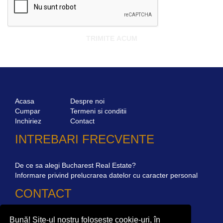
Acasa
Despre noi
Cumpar
Termeni si conditii
Inchiriez
Contact
INTREBARI FRECVENTE
De ce sa alegi Bucharest Real Estate?
Informare privind prelucrarea datelor cu caracter personal
CONTACT
Bună! Site-ul nostru folosește cookie-uri, în
Str. Mircea Eliade 16, Voluntari
077190