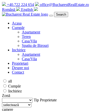
+40.722 224 654
office@BucharestRealEstate.ro
Română
English
Search
Acasa
Cumpăr
Apartament
Teren
Casa/Vila
Spatiu de Birouri
Inchiriez
Apartament
Casa/Vila
Proprietari
Despre noi
Contact
all
Cumpăr
Inchiriez
Zonă
Tip Proprietate
camere