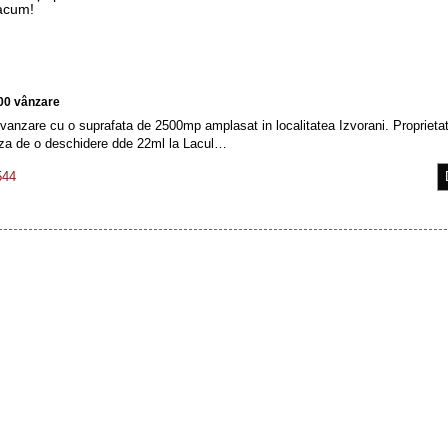
 acum!
00 vânzare
vanzare cu o suprafata de 2500mp amplasat in localitatea Izvorani. Proprieta
aza de o deschidere dde 22ml la Lacul…
544