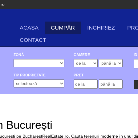
.ro
ACASA
CUMPĂR
INCHIRIEZ
PRO
CONTACT
ZONĂ
CAMERE
ID
TIP PROPRIETATE
PREȚ
n București
curești pe BucharestRealEstate.ro. Caută terenuri moderne în unul din