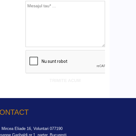
ONTACT
. Mircea Eliade 16, Voluntari
077190
seppe Garibaldi nr.1, parter, Bucuresti