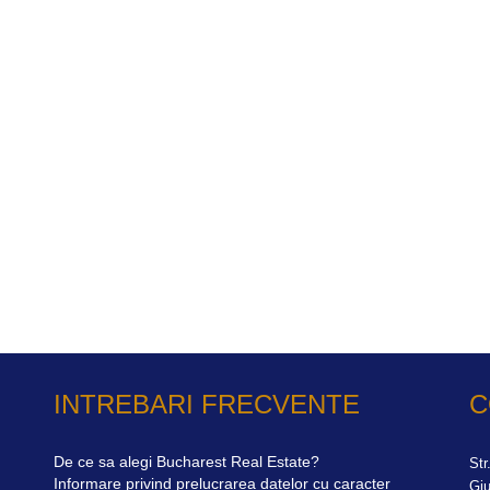
INTREBARI FRECVENTE
C
De ce sa alegi Bucharest Real Estate?
Str
Informare privind prelucrarea datelor cu caracter
Giu