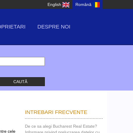
English
Română
PRIETARI
DESPRE NOI
INTREBARI FRECVENTE
De ce sa alegi Bucharest Real Estate?
tre cele
Informare privind prelucrarea datelor cu