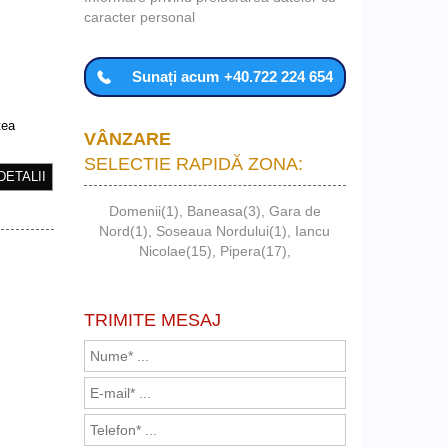
caracter personal
Sunați acum
+40.722 224 654
tea
VÂNZARE
SELECTIE RAPIDĂ ZONA:
DETALII
Domenii(1)
,
Baneasa(3)
,
Gara de
Nord(1)
,
Soseaua Nordului(1)
,
Iancu
Nicolae(15)
,
Pipera(17)
,
TRIMITE MESAJ