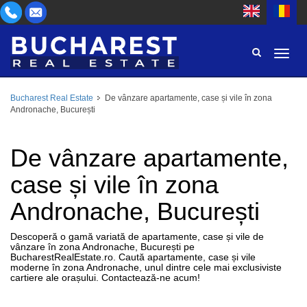
Bucharest Real Estate
De vânzare apartamente, case și vile în zona
ZONĂ
Andronache, București
CUMPĂR
TIP PROPRIETATE
INCHIRIEZ
De vânzare apartamente,
CAMERE
ID
case și vile în zona
Andronache, București
PREȚ
Descoperă o gamă variată de apartamente, case și vile de
vânzare în zona Andronache, București pe
BucharestRealEstate.ro. Caută apartamente, case și vile
moderne în zona Andronache, unul dintre cele mai exclusiviste
cartiere ale orașului. Contactează-ne acum!