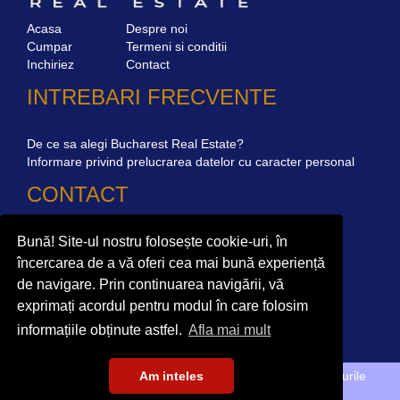
Acasa
Despre noi
Cumpar
Termeni si conditii
Inchiriez
Contact
INTREBARI FRECVENTE
De ce sa alegi Bucharest Real Estate?
Informare privind prelucrarea datelor cu caracter personal
CONTACT
Bună! Site-ul nostru folosește cookie-uri, în
Str. Mircea Eliade 16, Voluntari
077190
Giuseppe Garibaldi nr.1, parter, Bucuresti
încercarea de a vă oferi cea mai bună experiență
+40.722 224 654
de navigare. Prin continuarea navigării, vă
exprimați acordul pentru modul în care folosim
office@bucharestrealestate.ro
informațiile obținute astfel.
Afla mai mult
Copyright © BucharestRealEstate.ro 2022. Toate drepturile
Am inteles
rezervate.