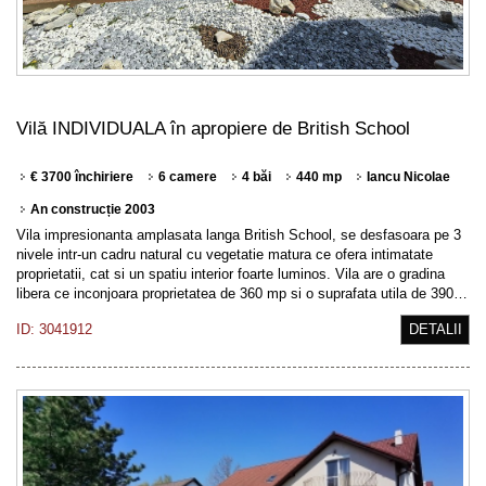
Vilă INDIVIDUALA în apropiere de British School
€ 3700 închiriere
6 camere
4 băi
440 mp
Iancu Nicolae
An construcție 2003
Vila impresionanta amplasata langa British School, se desfasoara pe 3
nivele intr-un cadru natural cu vegetatie matura ce ofera intimatate
proprietatii, cat si un spatiu interior foarte luminos. Vila are o gradina
libera ce inconjoara proprietatea de 360 mp si o suprafata utila de 390…
ID: 3041912
DETALII