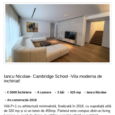
Iancu Nicolae- Cambridge School -Vila moderna de
inchiriat!
€ 5000 închiriere
6 camere
3 băi
425 mp
Iancu Nicolae
An construcție 2018
Vilă P+1 cu arhitectură minimalistă, finalizată în 2018, cu suprafață utilă
de 320 mp și si un teren de 455mp. Parterul este compus dintr-un living