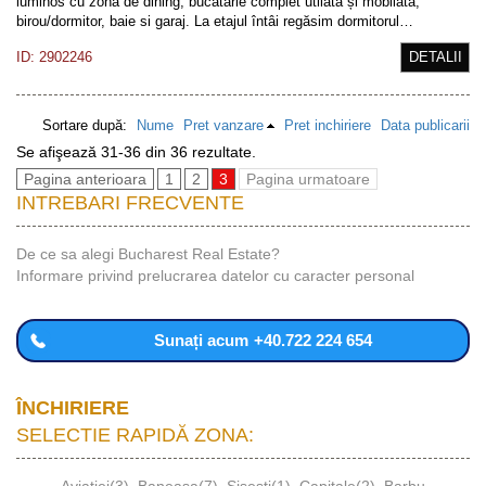
luminos cu zonă de dining, bucătărie complet utilată și mobilată,
birou/dormitor, baie si garaj. La etajul întâi regăsim dormitorul…
ID: 2902246
DETALII
Sortare după:
Nume
Pret vanzare
Pret inchiriere
Data publicarii
Se afişează 31-36 din 36 rezultate.
Pagina anterioara
1
2
3
Pagina urmatoare
INTREBARI FRECVENTE
De ce sa alegi Bucharest Real Estate?
Informare privind prelucrarea datelor cu caracter personal
Sunați acum
+40.722 224 654
ÎNCHIRIERE
SELECTIE RAPIDĂ ZONA: