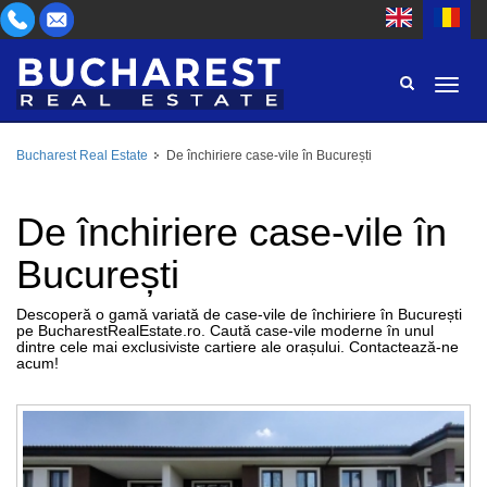
Bucharest Real Estate
De închiriere case-vile în București
ZONĂ
CUMPĂR
TIP PROPRIETATE
De închiriere case-vile în
INCHIRIEZ
București
CAMERE
ID
Descoperă o gamă variată de case-vile de închiriere în București
pe BucharestRealEstate.ro. Caută case-vile moderne în unul
PREȚ
dintre cele mai exclusiviste cartiere ale orașului. Contactează-ne
acum!