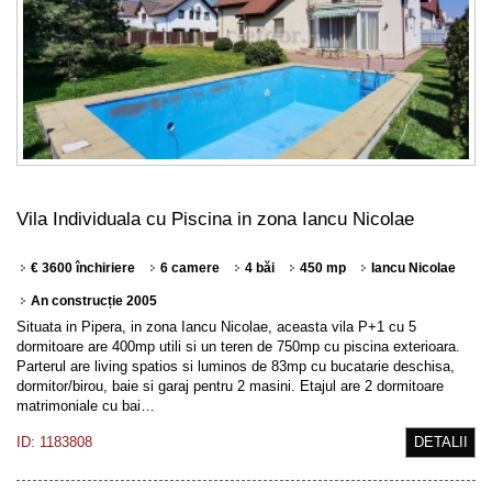
Vila Individuala cu Piscina in zona Iancu Nicolae
€ 3600 închiriere
6 camere
4 băi
450 mp
Iancu Nicolae
An construcție 2005
Situata in Pipera, in zona Iancu Nicolae, aceasta vila P+1 cu 5
dormitoare are 400mp utili si un teren de 750mp cu piscina exterioara.
Parterul are living spatios si luminos de 83mp cu bucatarie deschisa,
dormitor/birou, baie si garaj pentru 2 masini. Etajul are 2 dormitoare
matrimoniale cu bai…
ID: 1183808
DETALII