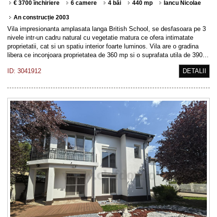
€ 3700 închiriere
6 camere
4 băi
440 mp
Iancu Nicolae
An construcție 2003
Vila impresionanta amplasata langa British School, se desfasoara pe 3
nivele intr-un cadru natural cu vegetatie matura ce ofera intimatate
proprietatii, cat si un spatiu interior foarte luminos. Vila are o gradina
libera ce inconjoara proprietatea de 360 mp si o suprafata utila de 390…
ID: 3041912
DETALII