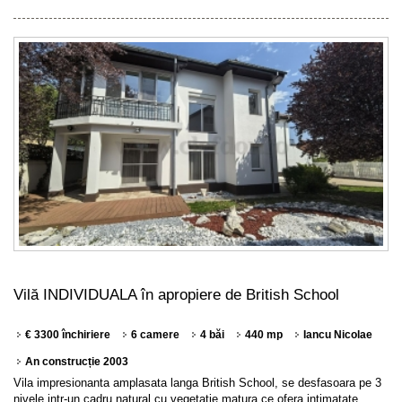
Vilă INDIVIDUALA în apropiere de British School
€ 3300 închiriere
6 camere
4 băi
440 mp
Iancu Nicolae
An construcție 2003
Vila impresionanta amplasata langa British School, se desfasoara pe 3
nivele intr-un cadru natural cu vegetatie matura ce ofera intimatate