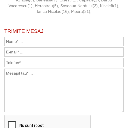
Aviatiei(3)
,
Baneasa(7)
,
Sisesti(1)
,
Capitale(2)
,
Barbu
Vacarescu(1)
,
Herastrau(5)
,
Soseaua Nordului(2)
,
Kiseleff(1)
,
Iancu Nicolae(16)
,
Pipera(31)
,
TRIMITE MESAJ