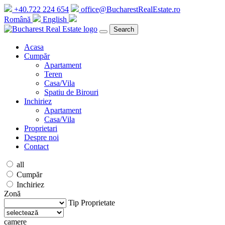
+40.722 224 654
office@BucharestRealEstate.ro
Română
English
Search
Acasa
Cumpăr
Apartament
Teren
Casa/Vila
Spatiu de Birouri
Inchiriez
Apartament
Casa/Vila
Proprietari
Despre noi
Contact
all
Cumpăr
Inchiriez
Zonă
Tip Proprietate
camere