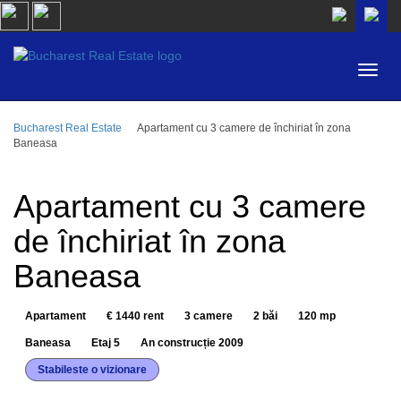
Bucharest Real Estate
Apartament cu 3 camere de închiriat în zona
ZONĂ
Baneasa
CUMPĂR
TIP PROPRIETATE
INCHIRIEZ
Apartament cu 3 camere
CAMERE
ID
de închiriat în zona
Baneasa
PREȚ
Apartament
€ 1440 rent
3 camere
2 băi
120 mp
Baneasa
Etaj 5
An construcție 2009
Stabileste o vizionare