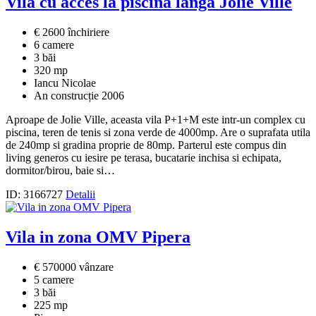
Vilă cu acces la piscina langa Jolie Ville
€ 2600 închiriere
6 camere
3 băi
320 mp
Iancu Nicolae
An construcție 2006
Aproape de Jolie Ville, aceasta vila P+1+M este intr-un complex cu
piscina, teren de tenis si zona verde de 4000mp. Are o suprafata utila
de 240mp si gradina proprie de 80mp. Parterul este compus din
living generos cu iesire pe terasa, bucatarie inchisa si echipata,
dormitor/birou, baie si…
ID: 3166727
Detalii
Vila in zona OMV Pipera
€ 570000 vânzare
5 camere
3 băi
225 mp