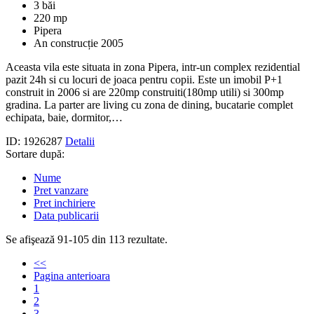
3 băi
220 mp
Pipera
An construcție 2005
Aceasta vila este situata in zona Pipera, intr-un complex rezidential
pazit 24h si cu locuri de joaca pentru copii. Este un imobil P+1
construit in 2006 si are 220mp construiti(180mp utili) si 300mp
gradina. La parter are living cu zona de dining, bucatarie complet
echipata, baie, dormitor,…
ID: 1926287
Detalii
Sortare după:
Nume
Pret vanzare
Pret inchiriere
Data publicarii
Se afişează 91-105 din 113 rezultate.
<<
Pagina anterioara
1
2
3