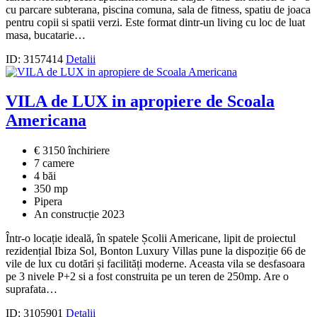
cu parcare subterana, piscina comuna, sala de fitness, spatiu de joaca
pentru copii si spatii verzi. Este format dintr-un living cu loc de luat
masa, bucatarie…
ID: 3157414
Detalii
VILA de LUX in apropiere de Scoala
Americana
€ 3150 închiriere
7 camere
4 băi
350 mp
Pipera
An construcție 2023
Într-o locație ideală, în spatele Școlii Americane, lipit de proiectul
rezidențial Ibiza Sol, Bonton Luxury Villas pune la dispoziție 66 de
vile de lux cu dotări și facilități moderne. Aceasta vila se desfasoara
pe 3 nivele P+2 si a fost construita pe un teren de 250mp. Are o
suprafata…
ID: 3105901
Detalii