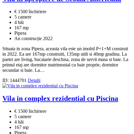
€ 1500 închiriere
5 camere
4 băi
167 mp
Pipera
An construcție 2022
Situata in zona Pipera, aceasta vila este un imobil P+1+M construit
in 2022. Ea are 167mp construiti, 135mp utili si 40mp gradina. La
parter are living, bucatarie deschisa, zona de servit masa si baie. La
primul etaj are dormitor matrimonial cu baie proprie, dormitor
secundar si baie. La…
ID: 1444701
Detalii
Vila in complex rezidential cu Piscina
€ 1500 închiriere
5 camere
4 băi
167 mp
Pipera