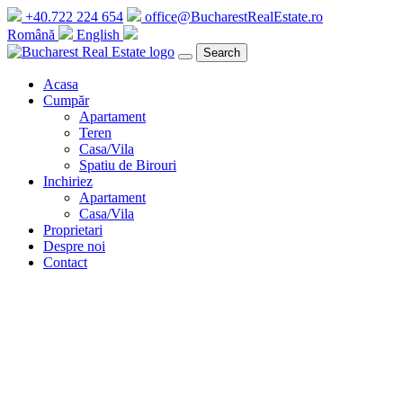
+40.722 224 654
office@BucharestRealEstate.ro
Română
English
Search
Acasa
Cumpăr
Apartament
Teren
Casa/Vila
Spatiu de Birouri
Inchiriez
Apartament
Casa/Vila
Proprietari
Despre noi
Contact