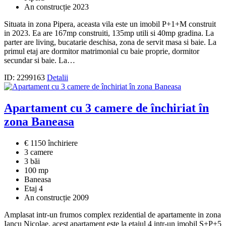
An construcție 2023
Situata in zona Pipera, aceasta vila este un imobil P+1+M construit
in 2023. Ea are 167mp construiti, 135mp utili si 40mp gradina. La
parter are living, bucatarie deschisa, zona de servit masa si baie. La
primul etaj are dormitor matrimonial cu baie proprie, dormitor
secundar si baie. La…
ID: 2299163
Detalii
Apartament cu 3 camere de închiriat în
zona Baneasa
€ 1150 închiriere
3 camere
3 băi
100 mp
Baneasa
Etaj 4
An construcție 2009
Amplasat intr-un frumos complex rezidential de apartamente in zona
Iancu Nicolae, acest apartament este la etajul 4 intr-un imobil S+P+5