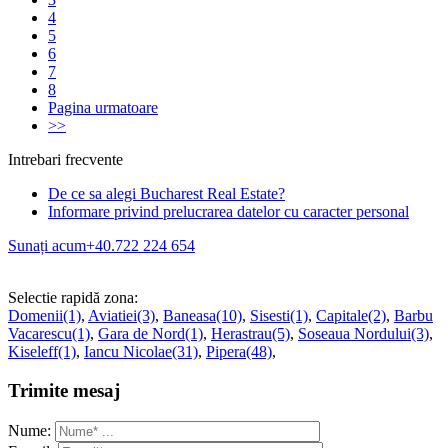
4
5
6
7
8
Pagina urmatoare
>>
Intrebari frecvente
De ce sa alegi Bucharest Real Estate?
Informare privind prelucrarea datelor cu caracter personal
Sunați acum
+40.722 224 654
Selectie rapidă zona:
Domenii(1)
,
Aviatiei(3)
,
Baneasa(10)
,
Sisesti(1)
,
Capitale(2)
,
Barbu
Vacarescu(1)
,
Gara de Nord(1)
,
Herastrau(5)
,
Soseaua Nordului(3)
,
Kiseleff(1)
,
Iancu Nicolae(31)
,
Pipera(48)
,
Trimite mesaj
Nume: