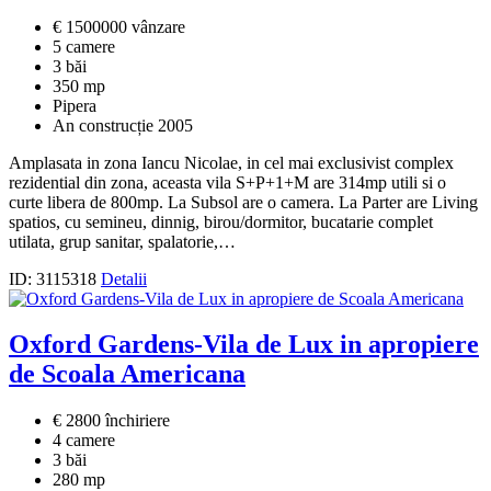
€ 1500000 vânzare
5 camere
3 băi
350 mp
Pipera
An construcție 2005
Amplasata in zona Iancu Nicolae, in cel mai exclusivist complex
rezidential din zona, aceasta vila S+P+1+M are 314mp utili si o
curte libera de 800mp. La Subsol are o camera. La Parter are Living
spatios, cu semineu, dinnig, birou/dormitor, bucatarie complet
utilata, grup sanitar, spalatorie,…
ID: 3115318
Detalii
Oxford Gardens-Vila de Lux in apropiere
de Scoala Americana
€ 2800 închiriere
4 camere
3 băi
280 mp