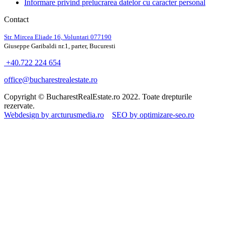
Informare privind prelucrarea datelor cu caracter personal
Contact
Str. Mircea Eliade 16, Voluntari
077190
Giuseppe Garibaldi nr.1, parter, Bucuresti
+40.722 224 654
office@bucharestrealestate.ro
Copyright © BucharestRealEstate.ro 2022. Toate drepturile
rezervate.
Webdesign by arcturusmedia.ro
SEO by optimizare-seo.ro