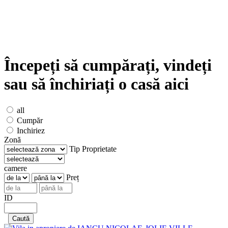
Începeți să cumpărați, vindeți
sau să închiriați o casă aici
all
Cumpăr
Inchiriez
Zonă
Tip Proprietate
camere
Preț
ID