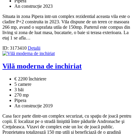
Pipera
An construcție 2023
Situata in zona Pipera intr-un complex rezidential aceasta vila este o
cladire P+2 construita in 2023. Vila dispune de un teren ce masoara
266 mp, avand o suprafata utila de 150mp. Parterul este compus din
living si zona de luat masa, bucatarie, o baie si terasa exterioara. La
etaj 1 se afla…
ID: 3173410
Detalii
Vilă moderna de inchiriat
€ 2200 închiriere
5 camere
3 băi
270 mp
Pipera
An construcție 2019
Casa face parte dintr-un complex securizat, cu spaţiu de joacă pentru
copii. E localizat pe o stradă liniştită între pădurile Andronache şi
Creţuleasca. Vizavi de complex este un loc de joacă public.
Proprietatea totalizează 150 mp utili şi beneficiază de o gradină